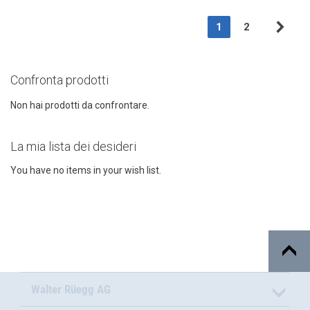
Page
You're currently r
Page
1
2
Pag
Suc
Confronta prodotti
Non hai prodotti da confrontare.
La mia lista dei desideri
You have no items in your wish list.
Walter Rüegg AG