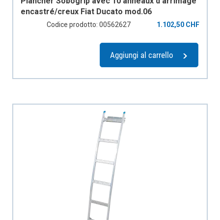
Plancher Sobogrip avec 10 anneaux d'arrimage
encastré/creux Fiat Ducato mod.06
empattement 4035mm L, 2 portes coulissantes
Codice prodotto: 00562627
1.102,50 CHF
Aggiungi al carrello