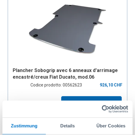
Plancher Sobogrip avec 6 anneaux d'arrimage
encastré/creux Fiat Ducato, mod.06
empattement 3450mm, 2 portes coulissantes
Codice prodotto: 00562623
926,10 CHF
Aggiungi al carrello
Zustimmung
Details
Über Cookies