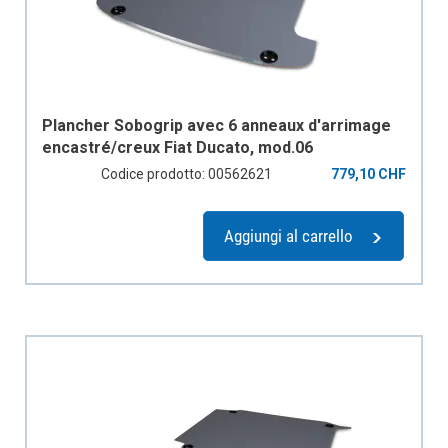
Plancher Sobogrip avec 6 anneaux d'arrimage
encastré/creux Fiat Ducato, mod.06
empattement 3000mm, 2 portes coulissantes
Codice prodotto: 00562621
779,10 CHF
Aggiungi al carrello