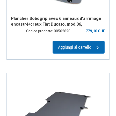
Plancher Sobogrip avec 6 anneaux d'arrimage
encastré/creux Fiat Ducato, mod.06,
empattement 3000mm, 1 porte coulissante
Codice prodotto: 00562620
779,10 CHF
Aggiungi al carrello