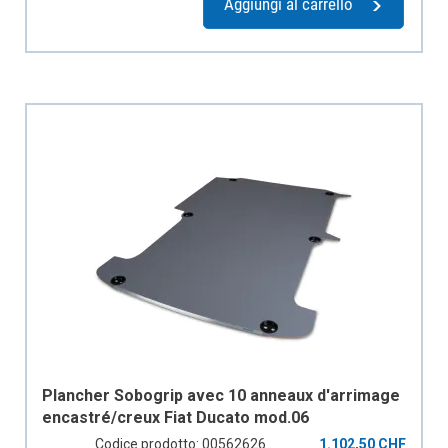
Aggiungi al carrello
Plancher Sobogrip avec 10 anneaux d'arrimage
encastré/creux Fiat Ducato mod.06
empattement 4035mm L, 1 porte coulissante
Codice prodotto: 00562626
1.102,50 CHF