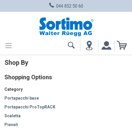
044 852 50 60
Skip
to
Content
My
Shop By
Shopping Options
Category
Portapacchi base
Portapacchi ProTopRACK
Scaletta
Pianali