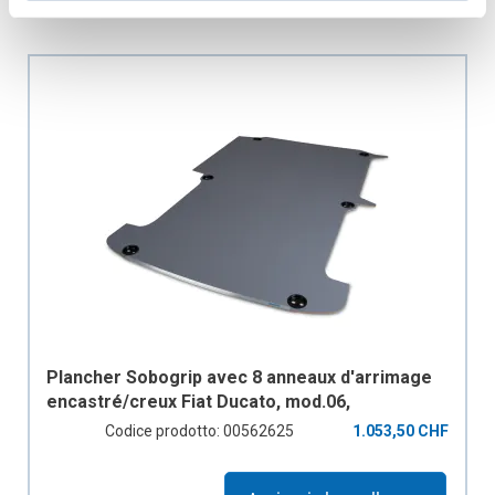
Plancher Sobogrip avec 8 anneaux d'arrimage
encastré/creux Fiat Ducato, mod.06,
empattement 4035mm, 2 portes coulissantes
Codice prodotto: 00562625
1.053,50 CHF