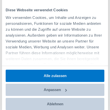
Diese Webseite verwendet Cookies
Wir verwenden Cookies, um Inhalte und Anzeigen zu
personalisieren, Funktionen für soziale Medien anbieten
zu können und die Zugriffe auf unsere Website zu
analysieren. Außerdem geben wir Informationen zu Ihrer
Verwendung unserer Website an unsere Partner für
soziale Medien, Werbung und Analysen weiter. Unsere
Partner führen diese Informationen möglicherweise mit
weiteren Daten zusammen, die Sie ihnen bereitgestellt
haben oder die sie im Rahmen Ihrer Nutzung der Dienste
Plancher Sobogrip avec 8 anneaux d'arrimage
gesammelt haben.
Alle zulassen
encastré/creux Fiat Ducato, mod.06,
empattement 4035mm, 1 porte coulissante
Codice prodotto: 00562624
1.053,50 CHF
Anpassen
Aggiungi al carrello
Ablehnen