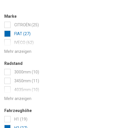
Rivestimenti laterali
Marke
items
CITROËN
25
items
FIAT
27
items
IVECO
62
items
KIA
2
item
MAXUS
1
Radstand
items
NISSAN
62
items
3000mm
10
items
OPEL
27
items
3450mm
11
items
PEUGEOT
27
items
4035mm
10
items
RENAULT
82
items
4035mm L
7
items
TOYOTA
10
Fahrzeughöhe
items
H1
19
items
H2
27