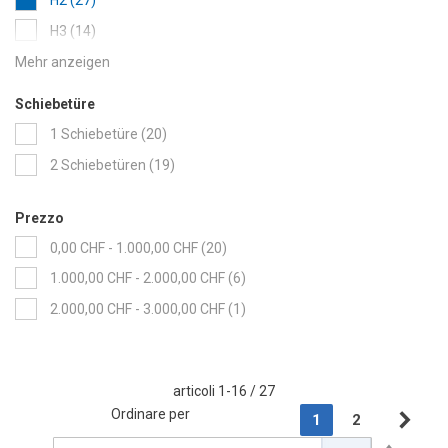
items
H3
14
items
Hochdach HD
21
items
Normaldach ND
100
Schiebetüre
items
1 Schiebetüre
20
items
2 Schiebetüren
19
Prezzo
items
0,00 CHF
-
1.000,00 CHF
20
items
1.000,00 CHF
-
2.000,00 CHF
6
item
2.000,00 CHF
-
3.000,00 CHF
1
articoli
1
-
16
/
27
Page
Ordinare per
You're currently r
Page
1
2
Pag
Suc
Set