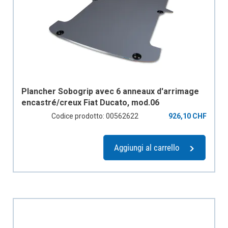
Plancher Sobogrip avec 6 anneaux d'arrimage
encastré/creux Fiat Ducato, mod.06
empattement 3450mm, 1 porte coulissante
Codice prodotto: 00562622
926,10 CHF
Aggiungi al carrello