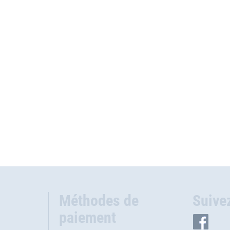
Méthodes de
Suive
paiement