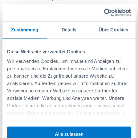
Salon
(3)
Arrimage du chargement
(1)
Formation
(1)
Zustimmung
Details
Über Cookies
Aménagement de véhicule
(1)
Diese Webseite verwendet Cookies
Messages récents
Wir verwenden Cookies, um Inhalte und Anzeigen zu
personalisieren, Funktionen für soziale Medien anbieten
Un moment pizza pour notre équipe
zu können und die Zugriffe auf unsere Website zu
Merci Thomas pour 28 années d’engagement chez Sortimo
analysieren. Außerdem geben wir Informationen zu Ihrer
Suisse Public 2026 – Retour sur notre présence au salon
Verwendung unserer Website an unsere Partner für
Notre aménagement de véhicule Sortimo pour le nouveau KIA PV5
soziale Medien, Werbung und Analysen weiter. Unsere
Swissbau 2026 – Merci pour des rencontres inspirantes et des
Partner führen diese Informationen möglicherweise mit
échanges précieux
weiteren Daten zusammen, die Sie ihnen bereitgestellt
haben oder die sie im Rahmen Ihrer Nutzung der Dienste
Archives
gesammelt haben.
Alle zulassen