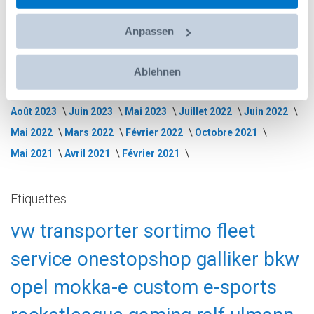
Juillet 2026
Juin 2026
Mars 2026
Janvier 2026
Décembre 2025
Novembre 2025
Octobre 2025
Anpassen
Septembre 2025
Août 2025
Juillet 2025
Juin 2025
Mai 2025
Février 2025
Décembre 2024
Octobre 2024
Ablehnen
Juillet 2024
Mars 2024
Novembre 2023
Octobre 2023
Août 2023
Juin 2023
Mai 2023
Juillet 2022
Juin 2022
Mai 2022
Mars 2022
Février 2022
Octobre 2021
Mai 2021
Avril 2021
Février 2021
Etiquettes
vw
transporter
sortimo
fleet
service
onestopshop
galliker
bkw
opel
mokka-e
custom
e-sports