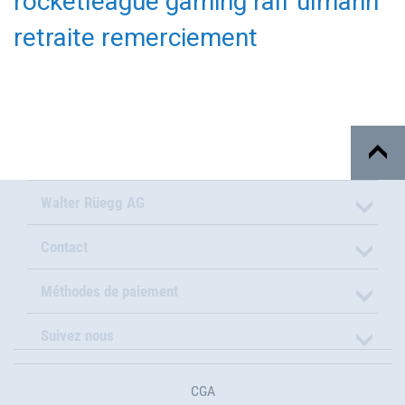
rocketleague
gaming
ralf ulmann
retraite
remerciement
Walter Rüegg AG
Contact
Méthodes de paiement
Suivez nous
CGA